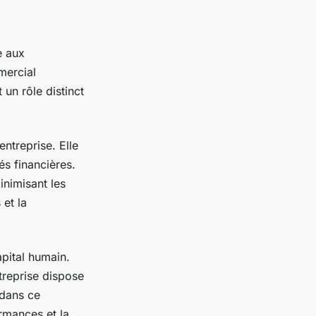
e aux
mercial
un rôle distinct
ntreprise. Elle
tés financières.
inimisant les
 et la
apital humain.
ntreprise dispose
 dans ce
rmances et la