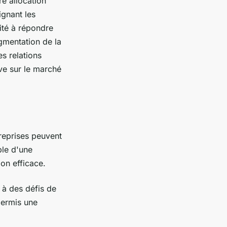
re allocation
ignant les
cité à répondre
gmentation de la
es relations
ive sur le marché
reprises peuvent
ple d'une
on efficace.
 à des défis de
ermis une