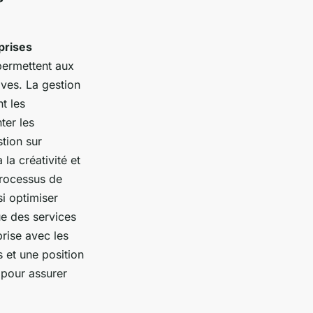
prises
permettent aux
ves. La gestion
nt les
ter les
tion sur
la créativité et
 processus de
i optimiser
ue des services
prise avec les
s et une position
 pour assurer