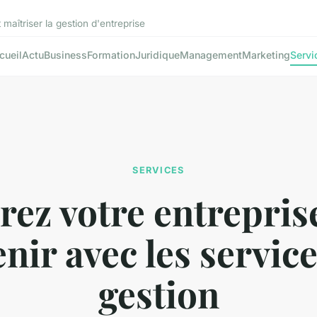
aîtriser la gestion d'entreprise
cueil
Actu
Business
Formation
Juridique
Management
Marketing
Servi
SERVICES
rez votre entrepris
enir avec les servic
gestion