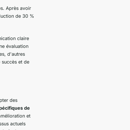
és. Après avoir
éduction de 30 %
ication claire
une évaluation
es, d'autres
e succès et de
opter des
pécifiques de
amélioration et
ssus actuels