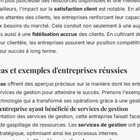
ion plus judicieuse des ressources disponibles et une meilleu
ailleurs, l'impact sur la
satisfaction client
est notable. En al
es attentes des clients, les entreprises renforcent leur capa
x besoins du marché. Cela conduit non seulement à une au
is aussi à une
fidélisation accrue
des clients. En cultivant d
ur clientèle, les entreprises assurent leur position compétit
leur succès à long terme.
as et exemples d'entreprises réussies
cas
offrent des aperçus précieux sur la manière dont les ent
services de gestion pour atteindre le succès. Prenons l'exem
chnologie qui a transformé ses opérations grâce à une gesti
entreprise ayant bénéficié de services de gestion
tation des services de gestion, cette entreprise faisait face
 de gaspillage de ressources. Les
services de gestion
ont p
tratégique, optimisant ainsi les processus internes.