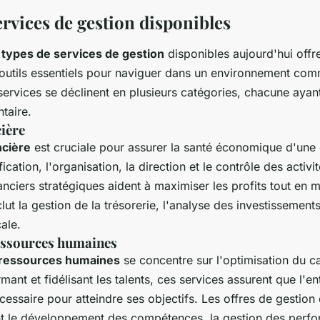
ervices de gestion disponibles
s
types de services de gestion
disponibles aujourd'hui offr
 outils essentiels pour naviguer dans un environnement com
rvices se déclinent en plusieurs catégories, chacune ayant 
taire.
cière
ncière
est cruciale pour assurer la santé économique d'une e
ication, l'organisation, la direction et le contrôle des activi
anciers stratégiques aident à maximiser les profits tout en m
lut la gestion de la trésorerie, l'analyse des investissements
cale.
essources humaines
 ressources humaines
se concentre sur l'optimisation du c
rmant et fidélisant les talents, ces services assurent que l'e
essaire pour atteindre ses objectifs. Les offres de gestion
t le développement des compétences, la gestion des perfo