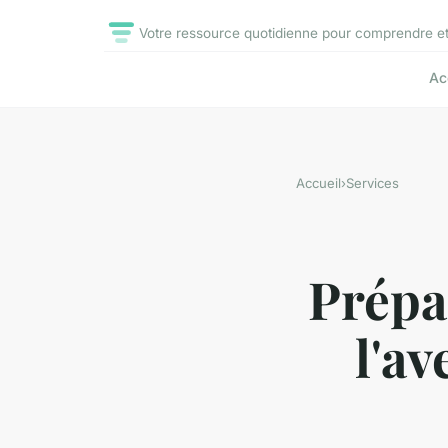
Votre ressource quotidienne pour comprendre et m
Ac
Accueil
›
Services
Prépa
l'av