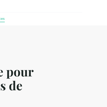
ces
e pour
es de