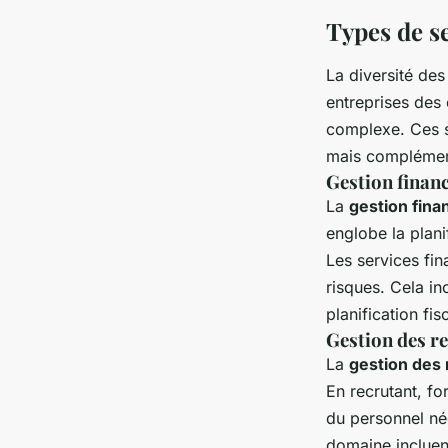
Types de s
La diversité de
entreprises des
complexe. Ces se
mais complémen
Gestion finan
La
gestion fina
englobe la planif
Les services fin
risques. Cela inc
planification fis
Gestion des r
La
gestion des
En recrutant, fo
du personnel néc
domaine incluen