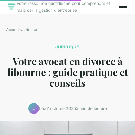
Votre ressource quotidienne pour comprendre et
maîtriser la gestion d'entreprise
Accueil
›
Juridique
JURIDIQUE
Votre avocat en divorce à
libourne : guide pratique et
conseils
Léa
7 octobre 2025
5 min de lecture
L