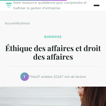
Votre ressource quotidienne pour comprendre et
maîtriser la gestion d'entreprise
Accueil
›
Business
BUSINESS
Éthique des affaires et droit
des affaires
Théo
21 octobre 2024
7 min de lecture
T