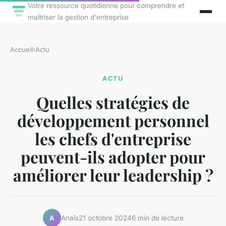
Votre ressource quotidienne pour comprendre et
maîtriser la gestion d'entreprise
Accueil
›
Actu
ACTU
Quelles stratégies de
développement personnel
les chefs d'entreprise
peuvent-ils adopter pour
améliorer leur leadership ?
Anaïs
21 octobre 2024
6 min de lecture
A