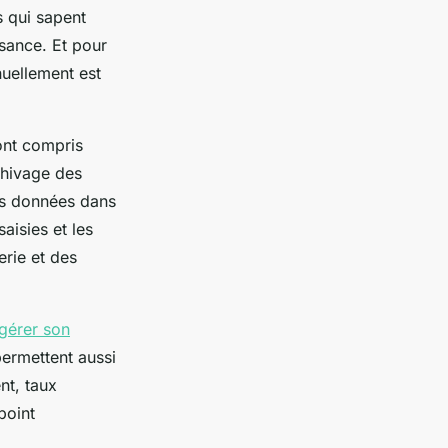
s qui sapent
ssance. Et pour
nuellement est
ont compris
chivage des
 les données dans
aisies et les
erie et des
 gérer son
permettent aussi
nt, taux
point