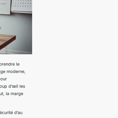
prendre le
otage moderne,
jour
oup d’œil les
ut, la marge
écurité d’au