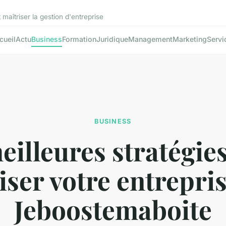
aîtriser la gestion d'entreprise
cueil
Actu
Business
Formation
Juridique
Management
Marketing
Servi
BUSINESS
eilleures stratégie
ser votre entrepri
Jeboostemaboite