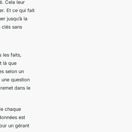
é. Cela leur
 Et ce qui fait
er jusqu’à la
 clés sans
les faits,
t là que
es selon un
s une question
e remet dans le
 de chaque
 données est
our un gérant