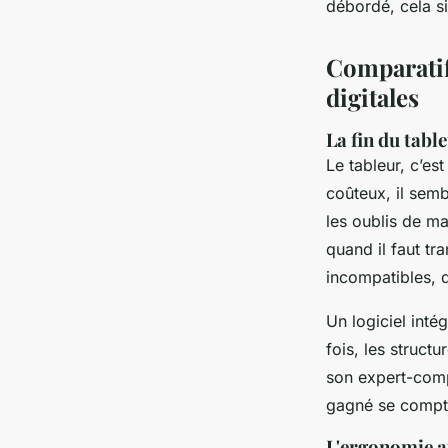
débordé, cela si
Comparatif
digitales
La fin du tabl
Le tableur, c’es
coûteux, il semb
les oublis de ma
quand il faut tr
incompatibles, 
Un logiciel inté
fois, les struct
son expert-compt
gagné se compt
L'ergonomie au