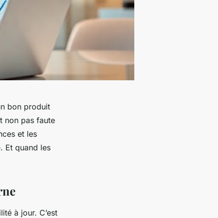
un bon produit
nt non pas faute
nces et les
e. Et quand les
rne
ité à jour. C’est