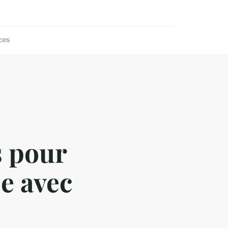
ces
s pour
se avec