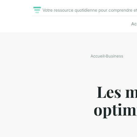
Votre ressource quotidienne pour comprendre et m
Ac
Accueil
›
Business
Les m
optimi