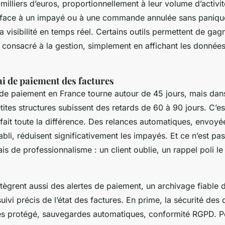
illiers d’euros, proportionnellement à leur volume d’activit
 face à un impayé ou à une commande annulée sans paniquer.
La visibilité en temps réel. Certains outils permettent de gagn
 consacré à la gestion, simplement en affichant les données
ai de paiement des factures
de paiement en France tourne autour de 45 jours, mais dans 
tes structures subissent des retards de 60 à 90 jours. C’es
 fait toute la différence. Des relances automatiques, envoyé
abli, réduisent significativement les impayés. Et ce n’est pa
ais de professionnalisme : un client oublie, un rappel poli l
tègrent aussi des alertes de paiement, un archivage fiable
uivi précis de l’état des factures. En prime, la sécurité des
ès protégé, sauvegardes automatiques, conformité RGPD. P