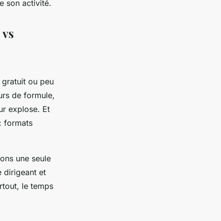
e son activité.
 vs
 gratuit ou peu
eurs de formule,
ur explose. Et
: formats
tions une seule
 dirigeant et
rtout, le temps