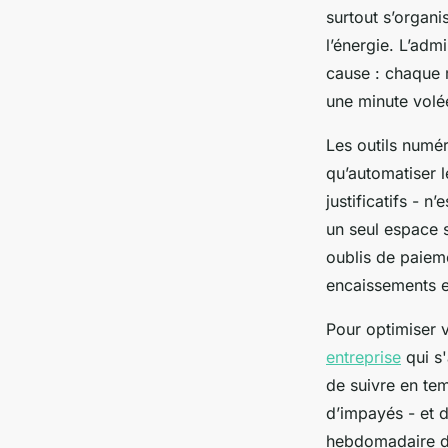
surtout s’organi
l’énergie. L’adm
cause : chaque m
une minute volée
Les outils numé
qu’automatiser 
justificatifs - 
un seul espace s
oublis de paieme
encaissements e
Pour optimiser v
entreprise
qui s'
de suivre en tem
d’impayés - et 
hebdomadaire de