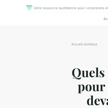
Votre ressource quotidienne pour comprendre et m
Ac
Accueil
›
Juridique
Quels 
pour 
dev