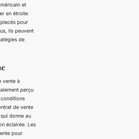
américain et
r en étroite
 placés pour
us, ils peuvent
tratégies de
ne
e vente à
éralement perçu
conditions
ntrat de vente
 qui donne au
n éclairée. Les
vente pour