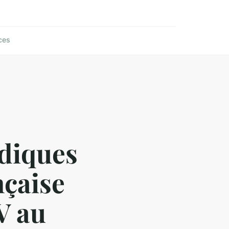
ces
idiques
nçaise
V au