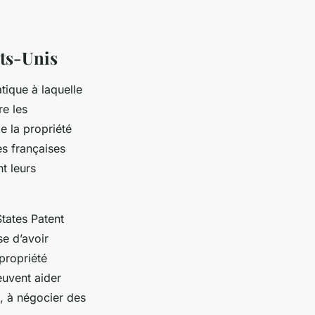
ats-Unis
tique à laquelle
re les
de la propriété
es françaises
t leurs
States Patent
se d’avoir
propriété
euvent aider
, à négocier des