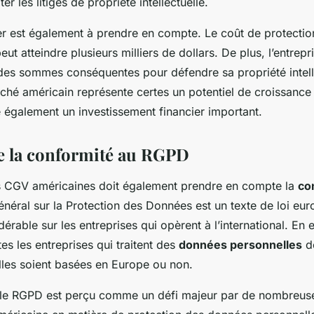
ter les litiges de propriété intellectuelle.
ier est également à prendre en compte. Le coût de protecti
ut atteindre plusieurs milliers de dollars. De plus, l’entrepri
r des sommes conséquentes pour défendre sa propriété intell
rché américain représente certes un potentiel de croissance
e également un investissement financier important.
de la conformité au RGPD
s CGV américaines doit également prendre en compte la
co
éral sur la Protection des Données est un texte de loi euro
érable sur les entreprises qui opèrent à l’international. En 
tes les entreprises qui traitent des
données personnelles
de
lles soient basées en Europe ou non.
 le RGPD est perçu comme un défi majeur par de nombreuse