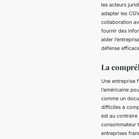
les acteurs juri
adapter les CGV 
collaboration a
fournir des info
aider l’entrepris
défense efficac
La compréh
Une entreprise 
l’américaine po
comme un docume
difficiles à co
est au contrair
consommateur to
entreprises fra