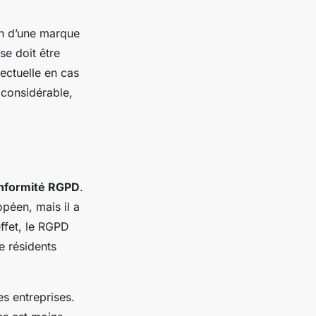
on d’une marque
se doit être
ectuelle en cas
 considérable,
nformité RGPD
.
péen, mais il a
effet, le RGPD
 résidents
s entreprises.