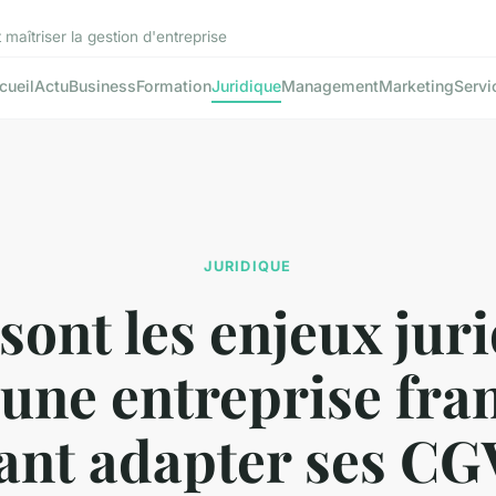
aîtriser la gestion d'entreprise
cueil
Actu
Business
Formation
Juridique
Management
Marketing
Servi
JURIDIQUE
sont les enjeux jur
une entreprise fra
ant adapter ses CG